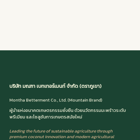
บริษัท มณฑา เบทเทอร์เมนท์ จำกัด (ตราภูเขา)
Montha Betterment Co., Ltd. (Mountain Brand)
ผู้นำแห่งอนาคตเกษตรกรรมยั่งยืน ด้วยนวัตกรรมมะพร้าวระดับ
พรีเมียม และโซลูชันการเกษตรสมัยใหม่
Leading the future of sustainable agriculture through
premium coconut innovation and modern agricultural