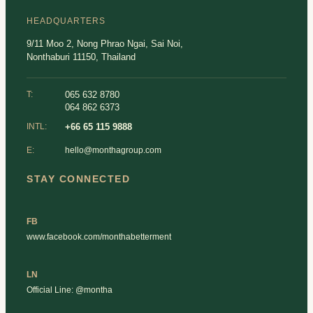
HEADQUARTERS
9/11 Moo 2, Nong Phrao Ngai, Sai Noi,
Nonthaburi 11150, Thailand
T:
065 632 8780
064 862 6373
INTL:
+66 65 115 9888
hello@monthagroup.com
E:
STAY CONNECTED
FB
www.facebook.com/monthabetterment
LN
Official Line: @montha